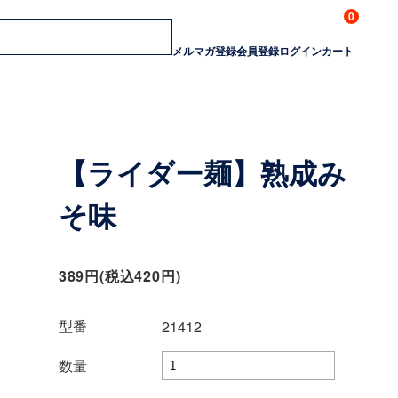
0
メルマガ登録
会員登録
ログイン
カート
【ライダー麺】熟成み
そ味
389円(税込420円)
型番
21412
数量