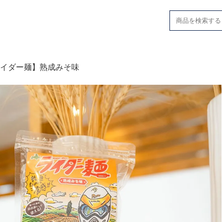
イダー麺】熟成みそ味